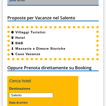
Proposte per Vacanze nel Salento
♚
Villaggi Turistici
♛
Hotel
♜
B&B
♝
Masserie e Dimore Storiche
♞
Case Vacanze
Oppure Prenota direttamente su Booking
Cerca hotel
Destinazione
Data di arrivo