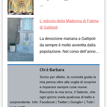
…
L’ edicola della Madonna di Fatima
di Gallipoli
La devozione mariana a Gallipoli
da sempre è molto avvertita dalla
popolazione. Nel corso dell’anno…
Chi è Barbara
Scrivo per diletto, la curiosità guida la
mia penna oltre alla voglia di scoprire
e imparare sempre cose nuove.
Racconto la mia terra, il Salento, che
ogni giorno svela qualcosa di bello e
sorprendente. Info:
Facebook
|
Twitter
|
Google+
|
Tutti i
post scritti