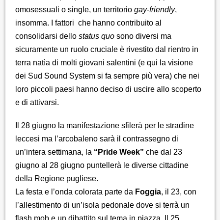
omosessuali o single, un territorio
gay-friendly
,
insomma. I fattori che hanno contribuito al
consolidarsi dello
status quo
sono diversi ma
sicuramente un ruolo cruciale è rivestito dal rientro in
terra natìa di molti giovani salentini (e qui la visione
dei Sud Sound System si fa sempre più vera) che nei
loro piccoli paesi hanno deciso di uscire allo scoperto
e di attivarsi.
Il 28 giugno la manifestazione sfilerà per le stradine
leccesi ma l’arcobaleno sarà il contrassegno di
un’intera settimana, la
“Pride Week”
che dal 23
giugno al 28 giugno puntellerà le diverse cittadine
della Regione pugliese.
La festa e l’onda colorata parte da
Foggia
, il 23, con
l’allestimento di un’isola pedonale dove si terrà un
flash mob e un dibattito sul tema in piazza. Il 25