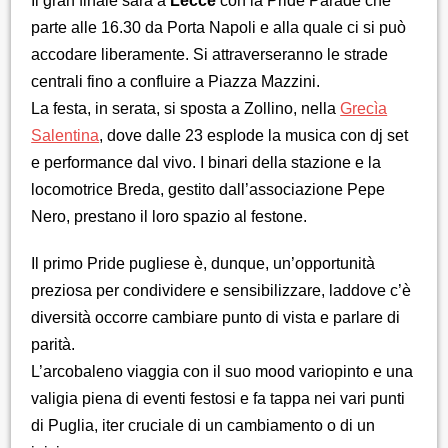
Il gran finale sarà a
Lecce
con la Pride Parade che
parte alle 16.30 da Porta Napoli e alla quale ci si può
accodare liberamente. Si attraverseranno le strade
centrali fino a confluire a Piazza Mazzini.
La festa, in serata, si sposta a Zollino, nella
Grecìa
Salentina
, dove dalle 23 esplode la musica con dj set
e performance dal vivo. I binari della stazione e la
locomotrice Breda, gestito dall’associazione Pepe
Nero, prestano il loro spazio al festone.
Il primo Pride pugliese è, dunque, un’opportunità
preziosa per condividere e sensibilizzare, laddove c’è
diversità occorre cambiare punto di vista e parlare di
parità.
L’arcobaleno viaggia con il suo mood variopinto e una
valigia piena di eventi festosi e fa tappa nei vari punti
di Puglia, iter cruciale di un cambiamento o di un