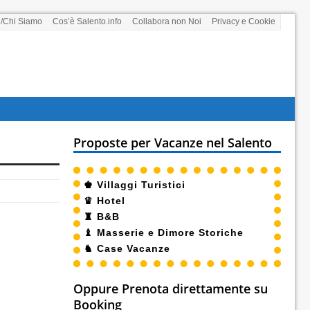
i/Chi Siamo
Cos’è Salento.info
Collabora non Noi
Privacy e Cookie
Proposte per Vacanze nel Salento
♚
Villaggi Turistici
♛
Hotel
♜
B&B
♝
Masserie e Dimore Storiche
♞
Case Vacanze
Oppure Prenota direttamente su
Booking