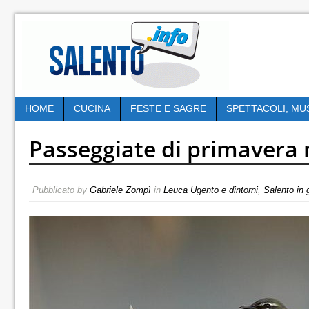
HOME
CUCINA
FESTE E SAGRE
SPETTACOLI, MU
Passeggiate di primavera n
Pubblicato by
Gabriele Zompì
in
Leuca Ugento e dintorni
,
Salento in 