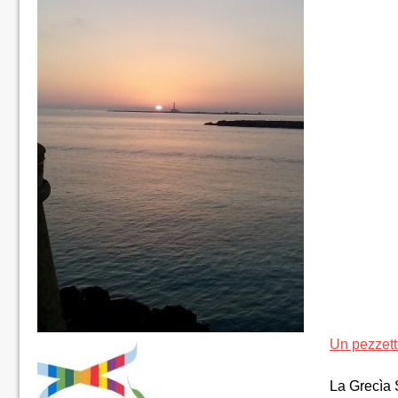
Un pezzett
La Grecìa S