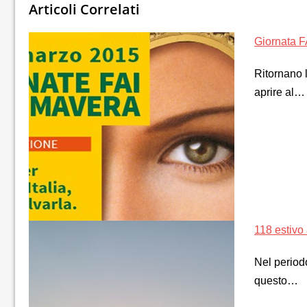
Articoli Correlati
Giornata FA
Ritornano l
aprire al…
118 estivo
Nel periodo
questo…