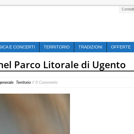
Contatt
SICA E CONCERTI
TERRITORIO
TRADIZIONI
OFFERTE
el Parco Litorale di Ugento
generale
,
Territorio
// 0 Comments