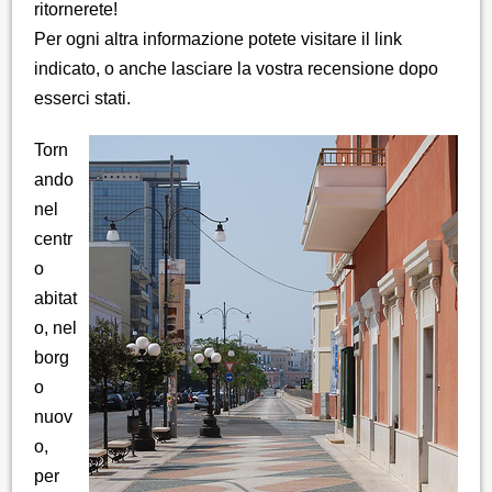
ritornerete!
Per ogni altra informazione potete visitare il link
indicato, o anche lasciare la vostra recensione dopo
esserci stati.
Torn
ando
nel
centr
o
abitat
o, nel
borg
o
nuov
o,
per