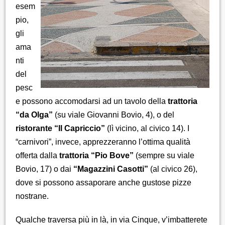
esem
pio,
gli
ama
nti
del
pesc
e possono accomodarsi ad un tavolo della
trattoria
“da Olga”
(su viale Giovanni Bovio, 4), o del
ristorante “Il Capriccio”
(lì vicino, al civico 14). I
“carnivori”, invece, apprezzeranno l’ottima qualità
offerta dalla
trattoria “Pio Bove”
(sempre su viale
Bovio, 17) o dai
“Magazzini Casotti”
(al civico 26),
dove si possono assaporare anche gustose pizze
nostrane.
Qualche traversa più in là, in via Cinque, v’imbatterete