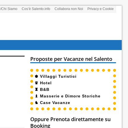
i/Chi Siamo
Cos’è Salento.info
Collabora non Noi
Privacy e Cookie
Proposte per Vacanze nel Salento
♚
Villaggi Turistici
♛
Hotel
♜
B&B
♝
Masserie e Dimore Storiche
♞
Case Vacanze
Oppure Prenota direttamente su
Booking