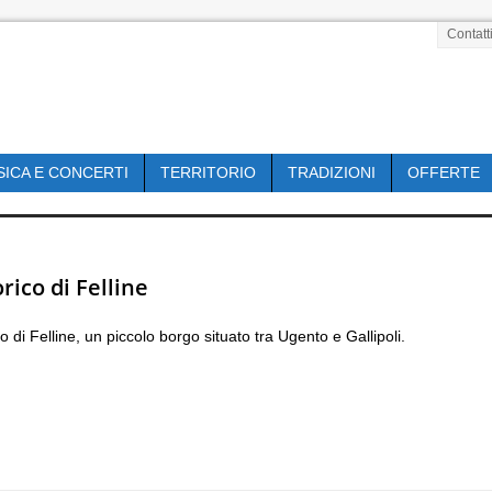
Contatt
SICA E CONCERTI
TERRITORIO
TRADIZIONI
OFFERTE
ico di Felline
 di Felline, un piccolo borgo situato tra Ugento e Gallipoli.