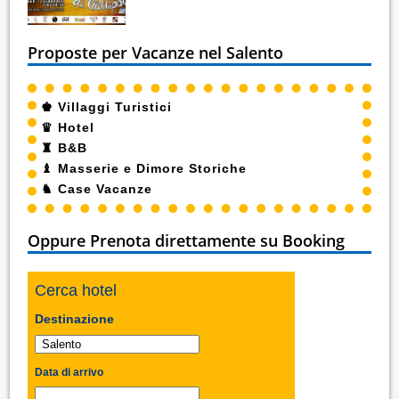
Proposte per Vacanze nel Salento
♚
Villaggi Turistici
♛
Hotel
♜
B&B
♝
Masserie e Dimore Storiche
♞
Case Vacanze
Oppure Prenota direttamente su Booking
Cerca hotel
Destinazione
Data di arrivo