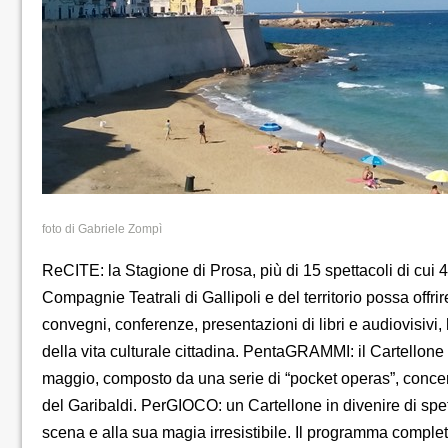
foto di Gabriele Zompì
ReCITE: la Stagione di Prosa, più di 15 spettacoli di cui 
Compagnie Teatrali di Gallipoli e del territorio possa off
convegni, conferenze, presentazioni di libri e audiovisivi
della vita culturale cittadina. PentaGRAMMI: il Cartellone l
maggio, composto da una serie di “pocket operas”, concer
del Garibaldi. PerGIOCO: un Cartellone in divenire di spett
scena e alla sua magia irresistibile. Il programma completo