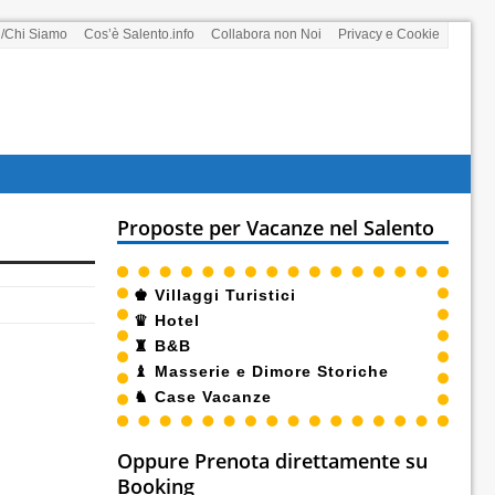
i/Chi Siamo
Cos’è Salento.info
Collabora non Noi
Privacy e Cookie
Proposte per Vacanze nel Salento
♚
Villaggi Turistici
♛
Hotel
♜
B&B
♝
Masserie e Dimore Storiche
♞
Case Vacanze
Oppure Prenota direttamente su
Booking