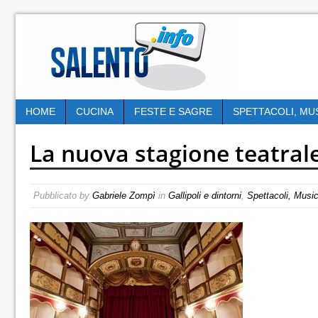
HOME
CUCINA
FESTE E SAGRE
SPETTACOLI, MU
La nuova stagione teatrale
Pubblicato by
Gabriele Zompì
in
Gallipoli e dintorni
,
Spettacoli, Musi