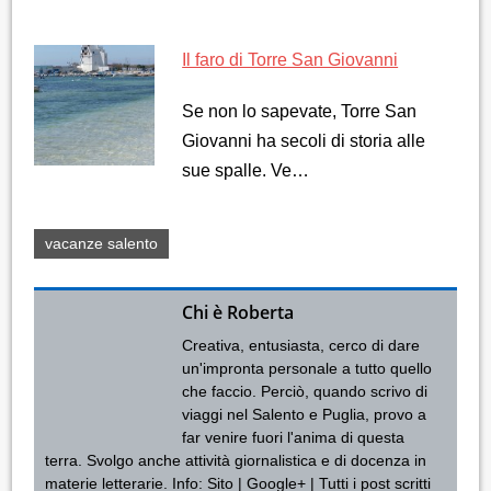
Il faro di Torre San Giovanni
Se non lo sapevate, Torre San
Giovanni ha secoli di storia alle
sue spalle. Ve…
vacanze salento
Chi è Roberta
Creativa, entusiasta, cerco di dare
un'impronta personale a tutto quello
che faccio. Perciò, quando scrivo di
viaggi nel Salento e Puglia, provo a
far venire fuori l'anima di questa
terra. Svolgo anche attività giornalistica e di docenza in
materie letterarie. Info:
Sito
|
Google+
|
Tutti i post scritti