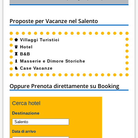
Proposte per Vacanze nel Salento
♚
Villaggi Turistici
♛
Hotel
♜
B&B
♝
Masserie e Dimore Storiche
♞
Case Vacanze
Oppure Prenota direttamente su Booking
Cerca hotel
Destinazione
Data di arrivo