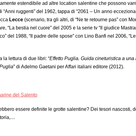
rtamente estendibile ad altre location salentine che possono van
di “Anni ruggenti” del 1962, tappa di “2061 – Un anno eccezionale”,
rocca
Lecce
(scenario, tra gli altri, di “Ne te retourne pas” con M
, “La bestia nel cuore” del 2005 e la serie tv “Il giudice Mastran
oco” del 1988, “Il padre delle spose” con Lino Banfi nel 2006, “Le
la lettura di due libri: “
Effetto Puglia. Guida cineturistica a una 
 Puglia
” di Adelmo Gaetani per Affari italiani editore (2012).
marine del Salento
bero essere definite le grotte salentine? Dei tesori nascosti, d
storia,…