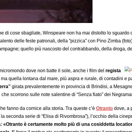
e di cose sbagliate, Winspeare non ha mai distolto lo sguardo di
 Salento delle feste patronali, della “pizzica” con Pino Zimba (foto)
ampagne; quello più nascosto del contrabbando, della droga, dei 
 micromondo dove non batte il sole, anche i film del
regista
ma quella lontana dal mare, più aspra e rurale, di contadini e pas
erra”
girata prevalentemente in provincia di Brindisi, a Mesagn
 che scorrono sulle note salentine di “Senza fiato” dei Negrama
 che fanno da cornice alla storia. Tra queste c’è
Otranto
dove, a 
la seconda serie di “Elisa di Rivombrosa”), l’occhio della cinep
 «Otranto è certamente molto più di una cosiddetta location