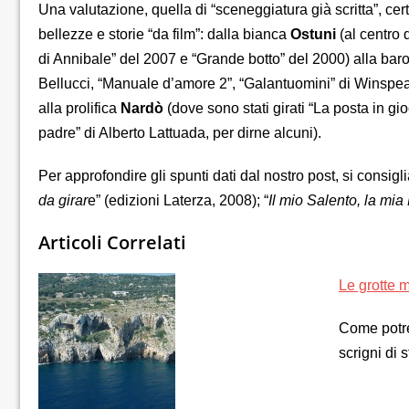
Una valutazione, quella di “sceneggiatura già scritta”, ce
bellezze e storie “da film”: dalla bianca
Ostuni
(al centro 
di Annibale” del 2007 e “Grande botto” del 2000) alla ba
Bellucci, “Manuale d’amore 2”, “Galantuomini” di Winspeare
alla prolifica
Nardò
(dove sono stati girati “La posta in gi
padre” di Alberto Lattuada, per dirne alcuni).
Per approfondire gli spunti dati dal nostro post, si consiglia 
da girar
e” (edizioni Laterza, 2008); “
Il mio Salento, la mia
Articoli Correlati
Le grotte 
Come potreb
scrigni di 