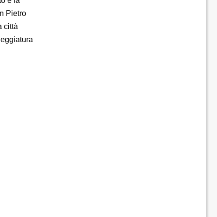
o e la
an Pietro
 città
neggiatura