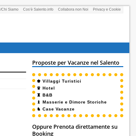
i/Chi Siamo
Cos’è Salento.info
Collabora non Noi
Privacy e Cookie
Proposte per Vacanze nel Salento
♚
Villaggi Turistici
♛
Hotel
♜
B&B
♝
Masserie e Dimore Storiche
♞
Case Vacanze
Oppure Prenota direttamente su
Booking