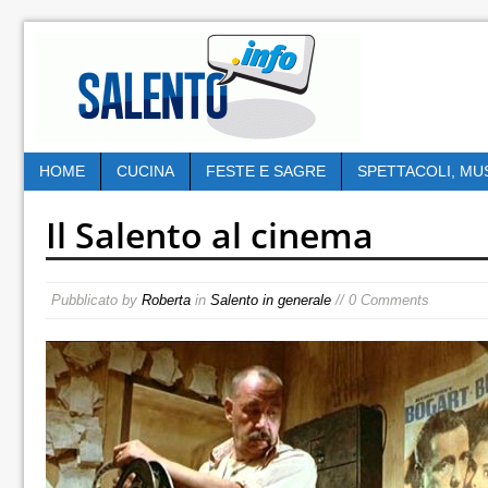
HOME
CUCINA
FESTE E SAGRE
SPETTACOLI, MU
Il Salento al cinema
Pubblicato by
Roberta
in
Salento in generale
// 0 Comments