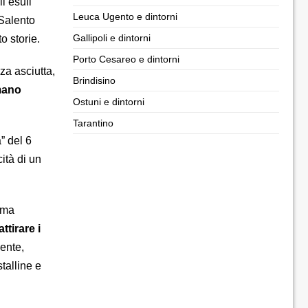
i esuli
Leuca Ugento e dintorni
 Salento
Gallipoli e dintorni
o storie.
Porto Cesareo e dintorni
za asciutta,
Brindisino
mano
Ostuni e dintorni
Tarantino
” del 6
cità di un
a ma
attirare i
gente,
talline e