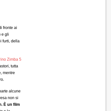
 fronte ai
 e gli
furti, della
tori, tutta
e, mentre
ro.
parte alcune
resa non si
. È un film