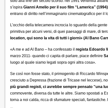
solo alla fine del secolo scorso: nel 1991 ventimila albane
s’ispira
Gianni Amelio per il suo film “Lamerica” (1994)
entrano di diritto nell’immaginario cinematografico per il lo
L’occhio della telecamera incrocia lo sguardo della gente 
primitiva per alcuni versi, di quei paesaggi di mare, di terr
location, qui sono la vita di tutti i giorni» (Al Bano Carri
«A me e ad Al Bano – ha confessato il
regista Edoardo W
marzo 2011- quando ci capita di parlare, piace definire
Sa
luogo al quale siamo legati sopra ogni altra cosa».
Se così non fosse stato, il primogenito di Riccardo Winspe
cresciuto a Depressa (frazione di Tricase nel leccese), non
più grandi registi, ci avrebbe sempre pensato “una lu
commovente, diversa da tutte le altre. Siamo spostati a Est,
torna a noi calda, ricca di sfumature speciali, fantastiche