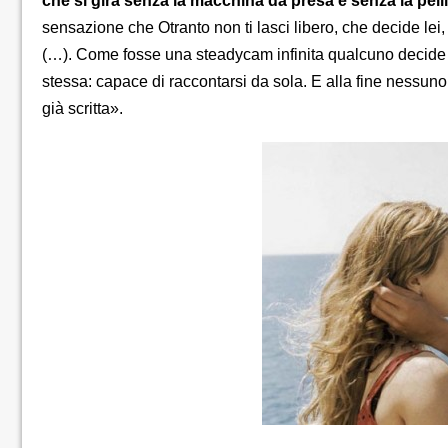
che si gira senza la macchina da presa e senza la pelli
sensazione che Otranto non ti lasci libero, che decide lei, 
(…). Come fosse una steadycam infinita qualcuno decide pe
stessa: capace di raccontarsi da sola. E alla fine nessuno 
già scritta».