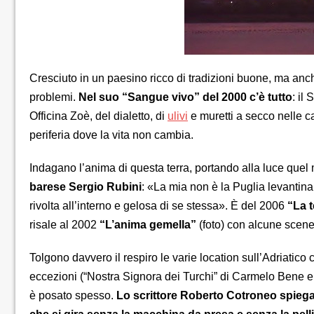
Cresciuto in un paesino ricco di tradizioni buone, ma anch
problemi.
Nel suo “Sangue vivo” del 2000 c’è tutto
: il
Officina Zoè, del dialetto, di
ulivi
e muretti a secco nelle c
periferia dove la vita non cambia.
Indagano l’anima di questa terra, portando alla luce quel
barese Sergio Rubini
: «La mia non è la Puglia levantina 
rivolta all’interno e gelosa di se stessa». È del 2006
“La t
risale al 2002
“L’anima gemella”
(foto) con alcune scene
Tolgono davvero il respiro le varie location sull’Adriatico
eccezioni (“Nostra Signora dei Turchi” di Carmelo Bene e 
è posato spesso.
Lo scrittore Roberto Cotroneo spiega: