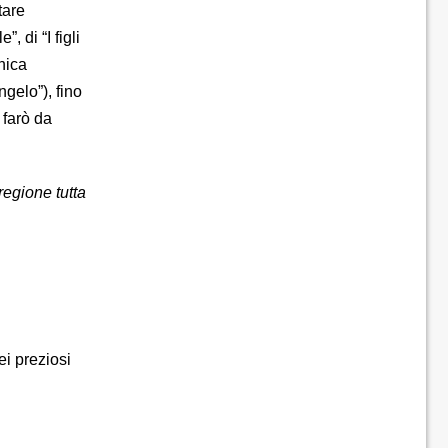
tare
 di “I figli
onica
gelo”), fino
 farò da
regione tutta
ei preziosi