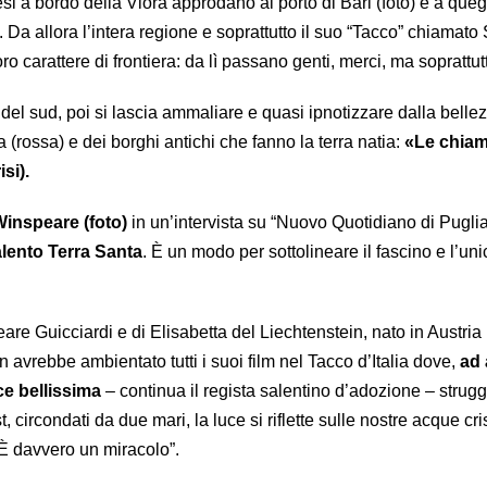
si a bordo della Vlora approdano al porto di Bari (foto) e a quegl
. Da allora l’intera regione e soprattutto il suo “Tacco” chiamato
ro carattere di frontiera: da lì passano genti, merci, ma soprattutt
del sud, poi si lascia ammaliare e quasi ipnotizzare dalla bellez
a (rossa) e dei borghi antichi che fanno la terra natia:
«Le chia
si).
inspeare (foto)
in un’intervista su “Nuovo Quotidiano di Puglia
lento Terra Santa
. È un modo per sottolineare il fascino e l’uni
are Guicciardi e di Elisabetta del Liechtenstein, nato in Austri
 avrebbe ambientato tutti i suoi film nel Tacco d’Italia dove,
ad 
ce bellissima
– continua il regista salentino d’adozione – strug
 circondati da due mari, la luce si riflette sulle nostre acque cris
. È davvero un miracolo”.