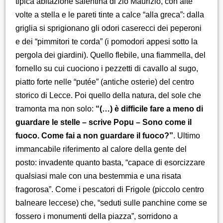
tipica abitazione salentina di zio Maurizio, con alte
volte a stella e le pareti tinte a calce “alla greca”: dalla
griglia si sprigionano gli odori caserecci dei peperoni
e dei “pimmitori te corda” (i pomodori appesi sotto la
pergola dei giardini). Quello flebile, una fiammella, del
fornello su cui cuociono i pezzetti di cavallo al sugo,
piatto forte nelle “putée” (antiche osterie) del centro
storico di Lecce. Poi quello della natura, del sole che
tramonta ma non solo:
“(…) è difficile fare a meno di
guardare le stelle – scrive Popu – Sono come il
fuoco. Come fai a non guardare il fuoco?”
. Ultimo
immancabile riferimento al calore della gente del
posto: invadente quanto basta, “capace di esorcizzare
qualsiasi male con una bestemmia e una risata
fragorosa”. Come i pescatori di Frigole (piccolo centro
balneare leccese) che, “seduti sulle panchine come se
fossero i monumenti della piazza”, sorridono a