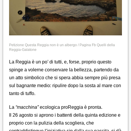
Petizione Questa Reggia non è un albergo / Pagina Fb Quelli della
Reggia-Galatone
La Reggia è un po’ di tutti, e, forse, proprio questo
spinge a volerne conservare la bellezza, partendo da
un atto simbolico che si spera abbia sempre più presa
sul bagnante medio: ripulire dopo la sosta al mare con
tanto di tuffo.
La
“macchina”
ecologica proReggia è pronta.
Il 26 agosto si aprono i battenti della quinta edizione e
proprio con la pulizia della scogliera, che
contraddistingue l’iniziativa sin dalla sua nascita, si dà