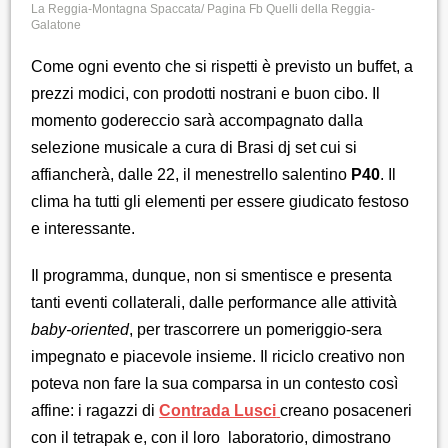
La Reggia-Montagna Spaccata/ Pagina Fb Quelli della Reggia-
Galatone
Come ogni evento che si rispetti è previsto un buffet, a
prezzi modici, con prodotti nostrani e buon cibo. Il
momento godereccio sarà accompagnato dalla
selezione musicale a cura di Brasi dj set cui si
affiancherà, dalle 22, il menestrello salentino
P40
. Il
clima ha tutti gli elementi per essere giudicato festoso
e interessante.
Il programma, dunque, non si smentisce e presenta
tanti eventi collaterali, dalle performance alle attività
baby-oriented
, per trascorrere un pomeriggio-sera
impegnato e piacevole insieme. Il riciclo creativo non
poteva non fare la sua comparsa in un contesto così
affine: i ragazzi di
Contrada Lusci
creano posaceneri
con il tetrapak e, con il loro laboratorio, dimostrano