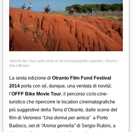
Salento Bici Tour sulle orme di set cinematografici salentini, Otranto /
Sito Ufficiale
La sesta edizione di
Otranto Film Fund Festival
2014
porta con sé, dunque, una ventata di novità:
l’
OFFF Bike Movie Tour
, il percorso ciclo-cine-
turistico che ripercorre le location cinematografiche
più suggestive della Terra d’Otranto, dalle scene del
film di Veronesi
“Una donna per amica”
a Porto
Badisco, set di
“Anima gemella”
di Sergio Rubini, a