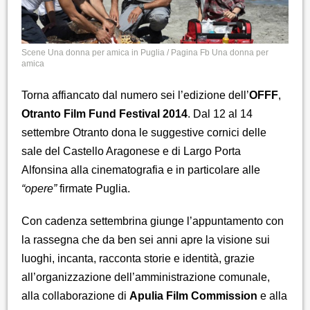
Scene Una donna per amica in Puglia / Pagina Fb Una donna per
amica
Torna affiancato dal numero sei l’edizione dell’
OFFF
,
Otranto Film Fund Festival 2014
. Dal 12 al 14
settembre Otranto dona le suggestive cornici delle
sale del Castello Aragonese e di Largo Porta
Alfonsina alla cinematografia e in particolare alle
“opere”
firmate Puglia.
Con cadenza settembrina giunge l’appuntamento con
la rassegna che da ben sei anni apre la visione sui
luoghi, incanta, racconta storie e identità, grazie
all’organizzazione dell’amministrazione comunale,
alla collaborazione di
Apulia Film Commission
e alla